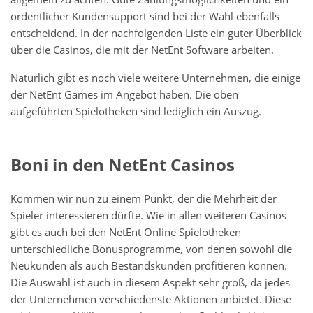
ordentlicher Kundensupport sind bei der Wahl ebenfalls
entscheidend. In der nachfolgenden Liste ein guter Überblick
über die Casinos, die mit der NetEnt Software arbeiten.
Natürlich gibt es noch viele weitere Unternehmen, die einige
der NetEnt Games im Angebot haben. Die oben
aufgeführten Spielotheken sind lediglich ein Auszug.
Boni in den NetEnt Casinos
Kommen wir nun zu einem Punkt, der die Mehrheit der
Spieler interessieren dürfte. Wie in allen weiteren Casinos
gibt es auch bei den NetEnt Online Spielotheken
unterschiedliche Bonusprogramme, von denen sowohl die
Neukunden als auch Bestandskunden profitieren können.
Die Auswahl ist auch in diesem Aspekt sehr groß, da jedes
der Unternehmen verschiedenste Aktionen anbietet. Diese