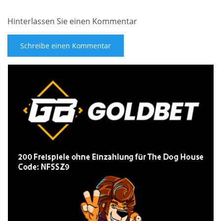
Hinterlassen Sie einen Kommentar
Schreibe einen Kommentar