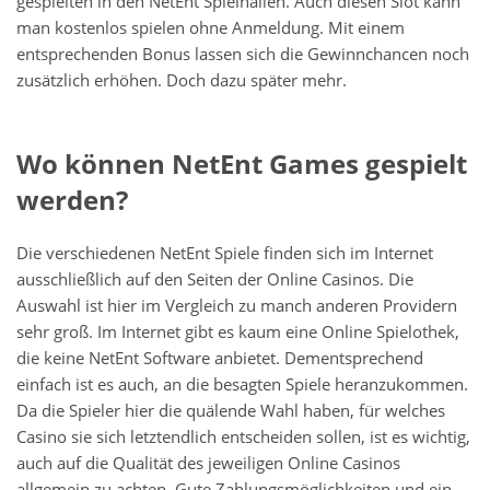
gespielten in den NetEnt Spielhallen. Auch diesen Slot kann
man kostenlos spielen ohne Anmeldung. Mit einem
entsprechenden Bonus lassen sich die Gewinnchancen noch
zusätzlich erhöhen. Doch dazu später mehr.
Wo können NetEnt Games gespielt
werden?
Die verschiedenen NetEnt Spiele finden sich im Internet
ausschließlich auf den Seiten der Online Casinos. Die
Auswahl ist hier im Vergleich zu manch anderen Providern
sehr groß. Im Internet gibt es kaum eine Online Spielothek,
die keine NetEnt Software anbietet. Dementsprechend
einfach ist es auch, an die besagten Spiele heranzukommen.
Da die Spieler hier die quälende Wahl haben, für welches
Casino sie sich letztendlich entscheiden sollen, ist es wichtig,
auch auf die Qualität des jeweiligen Online Casinos
allgemein zu achten. Gute Zahlungsmöglichkeiten und ein