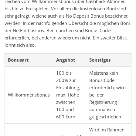
reichen vom Willkommensbonus über Cashback Aktionen
bis hin zu Freispielen. Vor allem die kostenlosen Boni sind
sehr gefragt, welche auch als No Deposit Bonus bezeichnet
werden. In der nachfolgenden Übersicht die möglichen Boni
der NetEnt Casinos. Bei manchen sind Bonus Codes
erforderlich, bei anderen wiederum nicht. Ein zweiter Blick
lohnt sich also.
Bonusart
Angebot
Sonstiges
100 bis
Meistens kein
200% zur
Bonus Code
Einzahlung,
erforderlich, wird
Willkommensbonus
max. Höhe
bei der
zwischen
Registrierung
100 und
automatisch
600 Euro
gutgeschrieben
Wird im Rahmen