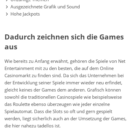
Ausgezeichnete Grafik und Sound
Hohe Jackpots
Dadurch zeichnen sich die Games
aus
Wie bereits zu Anfang erwähnt, gehören die Spiele von Net
Entertainment mit zu den besten, die auf dem Online
Casinomarkt zu finden sind. Da sich das Unternehmen bei
der Entwicklung seiner Spiele immer wieder neu erfindet,
gleicht keines der Games dem anderen. Grafisch können
sowohl die traditionellen Casinospiele wie beispielsweise
das Roulette ebenso überzeugen wie jeder einzelne
Spielautomat. Dass die Slots so oft und gern gespielt
werden, liegt sicherlich auch an der Umsetzung der Games,
die hier nahezu tadellos ist.