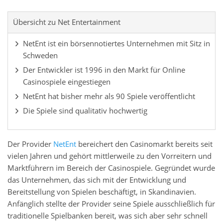
Übersicht zu Net Entertainment
NetEnt ist ein börsennotiertes Unternehmen mit Sitz in
Schweden
Der Entwickler ist 1996 in den Markt für Online
Casinospiele eingestiegen
NetEnt hat bisher mehr als 90 Spiele veröffentlicht
Die Spiele sind qualitativ hochwertig
Der Provider
NetEnt
bereichert den Casinomarkt bereits seit
vielen Jahren und gehört mittlerweile zu den Vorreitern und
Marktführern im Bereich der Casinospiele. Gegründet wurde
das Unternehmen, das sich mit der Entwicklung und
Bereitstellung von Spielen beschäftigt, in Skandinavien.
Anfänglich stellte der Provider seine Spiele ausschließlich für
traditionelle Spielbanken bereit, was sich aber sehr schnell