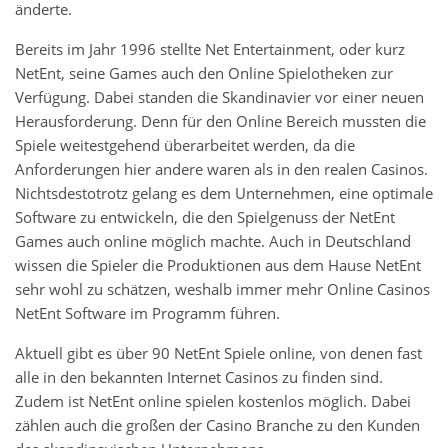
änderte.
Bereits im Jahr 1996 stellte Net Entertainment, oder kurz
NetEnt, seine Games auch den Online Spielotheken zur
Verfügung. Dabei standen die Skandinavier vor einer neuen
Herausforderung. Denn für den Online Bereich mussten die
Spiele weitestgehend überarbeitet werden, da die
Anforderungen hier andere waren als in den realen Casinos.
Nichtsdestotrotz gelang es dem Unternehmen, eine optimale
Software zu entwickeln, die den Spielgenuss der NetEnt
Games auch online möglich machte. Auch in Deutschland
wissen die Spieler die Produktionen aus dem Hause NetEnt
sehr wohl zu schätzen, weshalb immer mehr Online Casinos
NetEnt Software im Programm führen.
Aktuell gibt es über 90 NetEnt Spiele online, von denen fast
alle in den bekannten Internet Casinos zu finden sind.
Zudem ist NetEnt online spielen kostenlos möglich. Dabei
zählen auch die großen der Casino Branche zu den Kunden