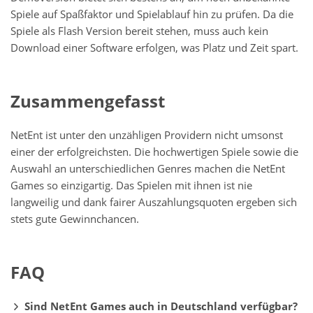
Spiele auf Spaßfaktor und Spielablauf hin zu prüfen. Da die
Spiele als Flash Version bereit stehen, muss auch kein
Download einer Software erfolgen, was Platz und Zeit spart.
Zusammengefasst
NetEnt ist unter den unzähligen Providern nicht umsonst
einer der erfolgreichsten. Die hochwertigen Spiele sowie die
Auswahl an unterschiedlichen Genres machen die NetEnt
Games so einzigartig. Das Spielen mit ihnen ist nie
langweilig und dank fairer Auszahlungsquoten ergeben sich
stets gute Gewinnchancen.
FAQ
Sind NetEnt Games auch in Deutschland verfügbar?