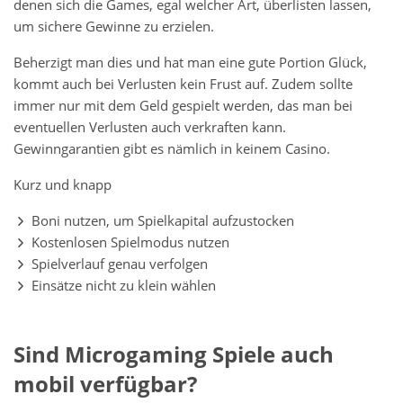
denen sich die Games, egal welcher Art, überlisten lassen,
um sichere Gewinne zu erzielen.
Beherzigt man dies und hat man eine gute Portion Glück,
kommt auch bei Verlusten kein Frust auf. Zudem sollte
immer nur mit dem Geld gespielt werden, das man bei
eventuellen Verlusten auch verkraften kann.
Gewinngarantien gibt es nämlich in keinem Casino.
Kurz und knapp
Boni nutzen, um Spielkapital aufzustocken
Kostenlosen Spielmodus nutzen
Spielverlauf genau verfolgen
Einsätze nicht zu klein wählen
Sind Microgaming Spiele auch
mobil verfügbar?