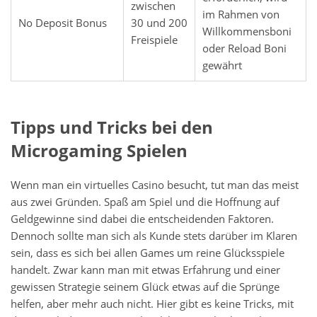
zwischen
im Rahmen von
No Deposit Bonus
30 und 200
Willkommensboni
Freispiele
oder Reload Boni
gewährt
Tipps und Tricks bei den
Microgaming Spielen
Wenn man ein virtuelles Casino besucht, tut man das meist
aus zwei Gründen. Spaß am Spiel und die Hoffnung auf
Geldgewinne sind dabei die entscheidenden Faktoren.
Dennoch sollte man sich als Kunde stets darüber im Klaren
sein, dass es sich bei allen Games um reine Glücksspiele
handelt. Zwar kann man mit etwas Erfahrung und einer
gewissen Strategie seinem Glück etwas auf die Sprünge
helfen, aber mehr auch nicht. Hier gibt es keine Tricks, mit