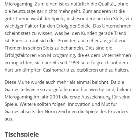
Microgaming. Zum einen ist es natürlich die Qualität, ohne
die heutzutage gar nichts mehr geht. Zum anderen ist die
gute Themenwahl der Spiele, insbesondere bei den Slots, ein
wichtiger Faktor für den Erfolg der Spiele. Das Unternehmen
scheint stets zu wissen, was bei den Kunden gerade Trend
ist. Ebenso traut sich der Provider, auch eher ausgefallene
Themen in seinen Slots zu behandeln. Dies sind die
Erfolgsfaktoren von Microgaming, die es dem Unternehmen
ermöglichten, sich bereits seit 1994 so erfolgreich auf dem
hart umkämpften Casinomarkt zu etablieren und zu halten.
Diese Mühe wurde auch mehr als einmal belohnt. Da die
Games teilweise so ausgefallen und hochwertig sind, bekam
Microgaming im Jahr 2001 die erste Auszeichnung für seine
Spiele. Weitere sollten folgen. Innovation und Mut für
Games abseits der Norm zeichnen die Spiele des Providers
aus.
Tischspiele