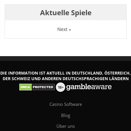
Aktuelle Spiele
Next »
DIE INFORMATION IST AKTUELL IN DEUTSCHLAND, ÖSTERREICH,
DER SCHWEIZ UND ANDEREN DEUTSCHSPRACHIGEN LÄNDERN
Casino Software
Blog
Über uns