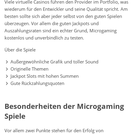
Viele virtuelle Casinos führen den Provider im Portfolio, was
wiederum für den Entwickler und seine Qualität spricht. Am
besten sollte sich aber jeder selbst von den guten Spielen
überzeugen. Vor allem die guten Jackpots und
Auszahlungsraten sind ein echter Grund, Microgaming
kostenlos und unverbindlich zu testen.
Über die Spiele
Außergewöhnliche Grafik und toller Sound
Originelle Themen
Jackpot Slots mit hohen Summen
Gute Rückzahlungsquoten
Besonderheiten der Microgaming
Spiele
Vor allem zwei Punkte stehen für den Erfolg von