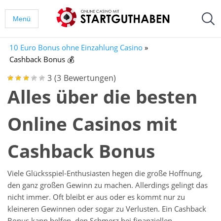
Menü
10 Euro Bonus ohne Einzahlung Casino
»
Cashback Bonus 💰
3
(
3
Bewertungen)
Alles über die besten
Online Casinos mit
Cashback Bonus
Viele Glücksspiel-Enthusiasten hegen die große Hoffnung,
den ganz großen Gewinn zu machen. Allerdings gelingt das
nicht immer. Oft bleibt er aus oder es kommt nur zu
kleineren Gewinnen oder sogar zu Verlusten. Ein Cashback
Bonus kann helfen, den Schmerz bei finanziellen