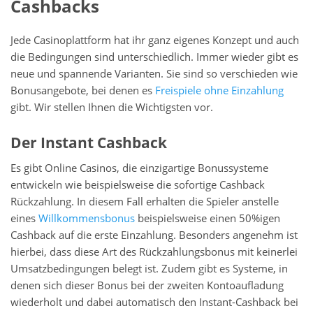
Cashbacks
Jede Casinoplattform hat ihr ganz eigenes Konzept und auch
die Bedingungen sind unterschiedlich. Immer wieder gibt es
neue und spannende Varianten. Sie sind so verschieden wie
Bonusangebote, bei denen es
Freispiele ohne Einzahlung
gibt. Wir stellen Ihnen die Wichtigsten vor.
Der Instant Cashback
Es gibt Online Casinos, die einzigartige Bonussysteme
entwickeln wie beispielsweise die sofortige Cashback
Rückzahlung. In diesem Fall erhalten die Spieler anstelle
eines
Willkommensbonus
beispielsweise einen 50%igen
Cashback auf die erste Einzahlung. Besonders angenehm ist
hierbei, dass diese Art des Rückzahlungsbonus mit keinerlei
Umsatzbedingungen belegt ist. Zudem gibt es Systeme, in
denen sich dieser Bonus bei der zweiten Kontoaufladung
wiederholt und dabei automatisch den Instant-Cashback bei