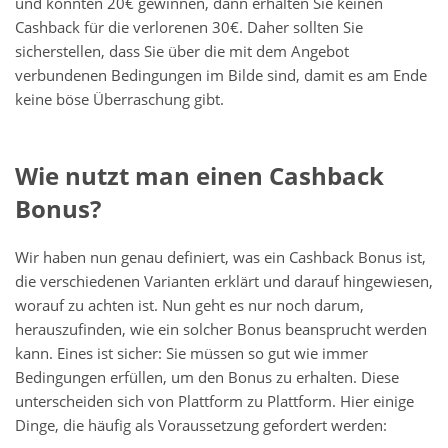
und konnten 20€ gewinnen, dann erhalten Sie keinen
Cashback für die verlorenen 30€. Daher sollten Sie
sicherstellen, dass Sie über die mit dem Angebot
verbundenen Bedingungen im Bilde sind, damit es am Ende
keine böse Überraschung gibt.
Wie nutzt man einen Cashback
Bonus?
Wir haben nun genau definiert, was ein Cashback Bonus ist,
die verschiedenen Varianten erklärt und darauf hingewiesen,
worauf zu achten ist. Nun geht es nur noch darum,
herauszufinden, wie ein solcher Bonus beansprucht werden
kann. Eines ist sicher: Sie müssen so gut wie immer
Bedingungen erfüllen, um den Bonus zu erhalten. Diese
unterscheiden sich von Plattform zu Plattform. Hier einige
Dinge, die häufig als Voraussetzung gefordert werden: