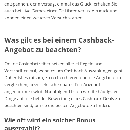
entspannen, denn versagt einmal das Glück, erhalten Sie
auch bei Live Games einen Teil ihrer Verluste zurück und
können einen weiteren Versuch starten.
Was gilt es bei einem Cashback-
Angebot zu beachten?
Online Casinobetreiber setzen allerlei Regeln und
Vorschriften auf, wenn es um Cashback-Auszahlungen geht.
Daher ist es ratsam, zu recherchieren und die Angebote zu
vergleichen, bevor ein scheinbares Top Angebot
angenommen wird. Nachfolgend listen wir die häufigsten
Dinge auf, die bei der Bewertung eines Cashback-Deals zu
beachten sind, um so die besten Angebote zu finden:
Wie oft wird ein solcher Bonus
ausgezahlt?