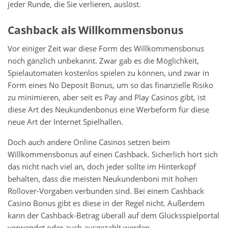
jeder Runde, die Sie verlieren, auslöst.
Cashback als Willkommensbonus
Vor einiger Zeit war diese Form des Willkommensbonus
noch gänzlich unbekannt. Zwar gab es die Möglichkeit,
Spielautomaten kostenlos spielen zu können, und zwar in
Form eines No Deposit Bonus, um so das finanzielle Risiko
zu minimieren, aber seit es Pay and Play Casinos gibt, ist
diese Art des Neukundenbonus eine Werbeform für diese
neue Art der Internet Spielhallen.
Doch auch andere Online Casinos setzen beim
Willkommensbonus auf einen Cashback. Sicherlich hört sich
das nicht nach viel an, doch jeder sollte im Hinterkopf
behalten, dass die meisten Neukundenboni mit hohen
Rollover-Vorgaben verbunden sind. Bei einem Cashback
Casino Bonus gibt es diese in der Regel nicht. Außerdem
kann der Cashback-Betrag überall auf dem Glücksspielportal
verwendet oder auch ausgezahlt werden.