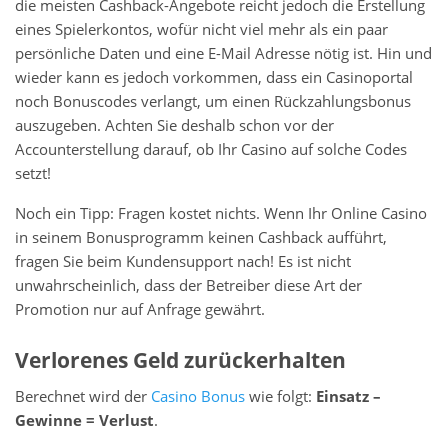
die meisten Cashback-Angebote reicht jedoch die Erstellung
eines Spielerkontos, wofür nicht viel mehr als ein paar
persönliche Daten und eine E-Mail Adresse nötig ist. Hin und
wieder kann es jedoch vorkommen, dass ein Casinoportal
noch Bonuscodes verlangt, um einen Rückzahlungsbonus
auszugeben. Achten Sie deshalb schon vor der
Accounterstellung darauf, ob Ihr Casino auf solche Codes
setzt!
Noch ein Tipp: Fragen kostet nichts. Wenn Ihr Online Casino
in seinem Bonusprogramm keinen Cashback aufführt,
fragen Sie beim Kundensupport nach! Es ist nicht
unwahrscheinlich, dass der Betreiber diese Art der
Promotion nur auf Anfrage gewährt.
Verlorenes Geld zurückerhalten
Berechnet wird der
Casino Bonus
wie folgt:
Einsatz
–
Gewinne =
Verlust
.