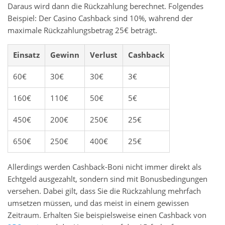
Daraus wird dann die Rückzahlung berechnet. Folgendes
Beispiel: Der Casino Cashback sind 10%, während der
maximale Rückzahlungsbetrag 25€ beträgt.
Einsatz
Gewinn
Verlust
Cashback
60€
30€
30€
3€
160€
110€
50€
5€
450€
200€
250€
25€
650€
250€
400€
25€
Allerdings werden Cashback-Boni nicht immer direkt als
Echtgeld ausgezahlt, sondern sind mit Bonusbedingungen
versehen. Dabei gilt, dass Sie die Rückzahlung mehrfach
umsetzen müssen, und das meist in einem gewissen
Zeitraum. Erhalten Sie beispielsweise einen Cashback von