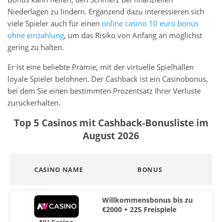
Niederlagen zu lindern. Ergänzend dazu interessieren sich
viele Spieler auch für einen
online casino 10 euro bonus
ohne einzahlung
, um das Risiko von Anfang an möglichst
gering zu halten.
Er ist eine beliebte Prämie, mit der virtuelle Spielhallen
loyale Spieler belohnen. Der Cashback ist ein Casinobonus,
bei dem Sie einen bestimmten Prozentsatz Ihrer Verluste
zurückerhalten.
Top 5 Casinos mit Cashback-Bonusliste im
August 2026
CASINO NAME
BONUS
Willkommensbonus bis zu
€2000 + 225 Freispiele