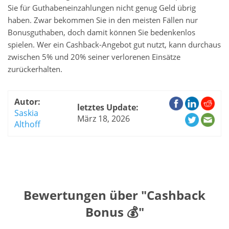
Sie für Guthabeneinzahlungen nicht genug Geld übrig
haben. Zwar bekommen Sie in den meisten Fällen nur
Bonusguthaben, doch damit können Sie bedenkenlos
spielen. Wer ein Cashback-Angebot gut nutzt, kann durchaus
zwischen 5% und 20% seiner verlorenen Einsätze
zurückerhalten.
Autor:
letztes Update:
Saskia
März 18, 2026
Althoff
Bewertungen über "
Cashback
Bonus 💰
"