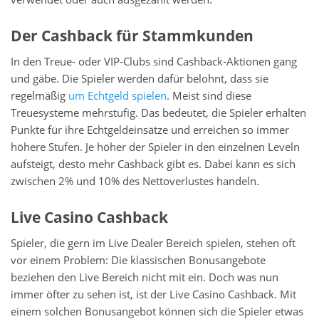
Der Cashback für Stammkunden
In den Treue- oder VIP-Clubs sind Cashback-Aktionen gang
und gäbe. Die Spieler werden dafür belohnt, dass sie
regelmäßig
um Echtgeld spielen
. Meist sind diese
Treuesysteme mehrstufig. Das bedeutet, die Spieler erhalten
Punkte für ihre Echtgeldeinsätze und erreichen so immer
höhere Stufen. Je höher der Spieler in den einzelnen Leveln
aufsteigt, desto mehr Cashback gibt es. Dabei kann es sich
zwischen 2% und 10% des Nettoverlustes handeln.
Live Casino Cashback
Spieler, die gern im Live Dealer Bereich spielen, stehen oft
vor einem Problem: Die klassischen Bonusangebote
beziehen den Live Bereich nicht mit ein. Doch was nun
immer öfter zu sehen ist, ist der Live Casino Cashback. Mit
einem solchen Bonusangebot können sich die Spieler etwas