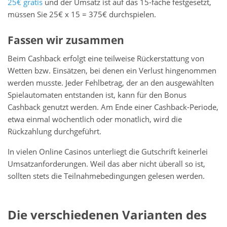
25€ gratis
und der Umsatz ist auf das 15-fache festgesetzt,
müssen Sie 25€ x 15 = 375€ durchspielen.
Fassen wir zusammen
Beim Cashback erfolgt eine teilweise Rückerstattung von
Wetten bzw. Einsätzen, bei denen ein Verlust hingenommen
werden musste. Jeder Fehlbetrag, der an den ausgewählten
Spielautomaten entstanden ist, kann für den Bonus
Cashback genutzt werden. Am Ende einer Cashback-Periode,
etwa einmal wöchentlich oder monatlich, wird die
Rückzahlung durchgeführt.
In vielen Online Casinos unterliegt die Gutschrift keinerlei
Umsatzanforderungen. Weil das aber nicht überall so ist,
sollten stets die Teilnahmebedingungen gelesen werden.
Die verschiedenen Varianten des