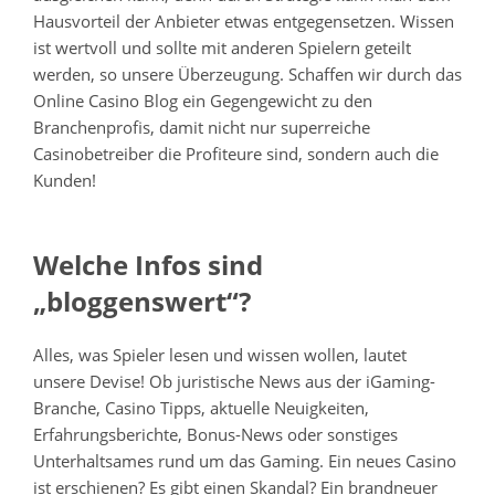
Hausvorteil der Anbieter etwas entgegensetzen. Wissen
ist wertvoll und sollte mit anderen Spielern geteilt
werden, so unsere Überzeugung. Schaffen wir durch das
Online Casino Blog ein Gegengewicht zu den
Branchenprofis, damit nicht nur superreiche
Casinobetreiber die Profiteure sind, sondern auch die
Kunden!
Welche Infos sind
„bloggenswert“?
Alles, was Spieler lesen und wissen wollen, lautet
unsere Devise! Ob juristische News aus der iGaming-
Branche, Casino Tipps, aktuelle Neuigkeiten,
Erfahrungsberichte, Bonus-News oder sonstiges
Unterhaltsames rund um das Gaming. Ein neues Casino
ist erschienen? Es gibt einen Skandal? Ein brandneuer