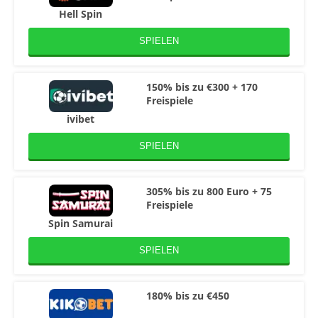
Hell Spin
SPIELEN
150% bis zu €300 + 170
Freispiele
ivibet
SPIELEN
305% bis zu 800 Euro + 75
Freispiele
Spin Samurai
SPIELEN
180% bis zu €450