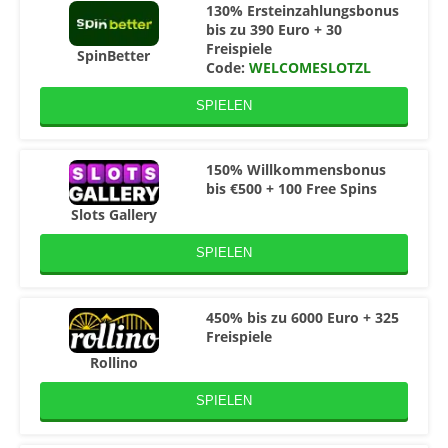
130% Ersteinzahlungsbonus
bis zu 390 Euro + 30
Freispiele
SpinBetter
Code:
WELCOMESLOTZL
SPIELEN
150% Willkommensbonus
bis €500 + 100 Free Spins
Slots Gallery
SPIELEN
450% bis zu 6000 Euro + 325
Freispiele
Rollino
SPIELEN