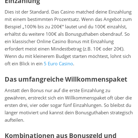
Einzahlung
Dies ist der Standard. Das Casino matched deine Einzahlung
mit einem bestimmten Prozentsatz. Wenn das Angebot zum
Beispiel „100% bis zu 200€“ lautet und du 100€ einzahlst,
erhältst du weitere 100€ als Bonusguthaben obendrauf. So
ein klassischer Online Casino Bonus mit Einzahlung
erfordert meist einen Mindestbetrag (z.B. 10€ oder 20€).
Wenn du mit kleinerem Budget starten möchtest, lohnt sich
oft ein Blick in ein
5 Euro Casino
.
Das umfangreiche Willkommenspaket
Anstatt den Bonus nur auf die erste Einzahlung zu
gewähren, erstreckt sich ein Willkommenspaket oft über die
ersten drei, vier oder sogar fünf Einzahlungen. So bleibst du
länger motiviert und kannst dein Bonusguthaben strategisch
aufteilen.
Kombinationen aus Bonusgeld und