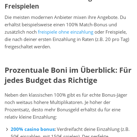
Freispielen
Die meisten modernen Anbieter mixen ihre Angebote. Du
erhältst beispielsweise einen 100% Match-Bonus und
zusätzlich noch
freispiele ohne einzahlung
oder Freispiele,
die nach deiner ersten Einzahlung in Raten (z.B. 20 pro Tag)
freigeschaltet werden.
Prozentuale Boni im Überblick: Für
jedes Budget das Richtige
Neben den klassischen 100% gibt es für echte Bonus-Jäger
noch weitaus höhere Multiplikatoren. Je höher der
Prozentsatz, desto mehr Bonusgeld erhältst du für eine
relativ kleine Einzahlung:
200% casino bonus
:
Verdreifacht deine Einzahlung (z.B.
50€ einzahlen, mit 150€ spielen). Der perfekte