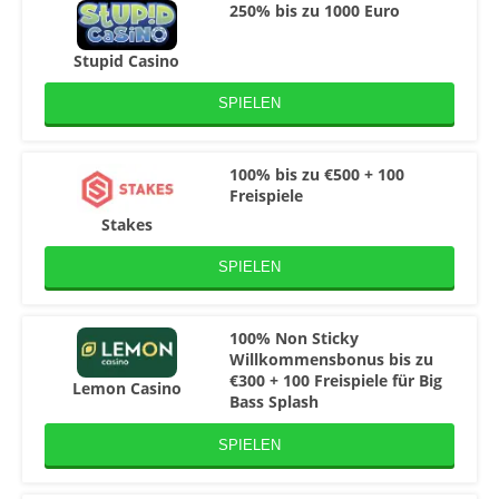
250% bis zu 1000 Euro
Stupid Casino
SPIELEN
100% bis zu €500 + 100
Freispiele
Stakes
SPIELEN
100% Non Sticky
Willkommensbonus bis zu
€300 + 100 Freispiele für Big
Lemon Casino
Bass Splash
SPIELEN