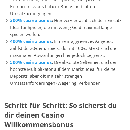
Kompromiss aus hohem Bonus und fairen
Umsatzbedingungen.
300% casino bonus
:
Hier vervierfacht sich dein Einsatz.
Ideal für Spieler, die mit wenig Geld maximal lange
spielen wollen.
400% casino bonus
:
Ein sehr aggressives Angebot.
Zahlst du 20€ ein, spielst du mit 100€. Meist sind die
maximalen Auszahlungen hier jedoch begrenzt.
500% casino bonus
:
Die absolute Seltenheit und der
höchste Multiplikator auf dem Markt. Ideal für kleine
Deposits, aber oft mit sehr strengen
Umsatzanforderungen (Wagering) verbunden.
Schritt-für-Schritt: So sicherst du
dir deinen Casino
Willkommensbonus