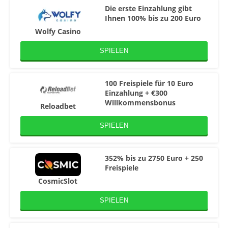
Die erste Einzahlung gibt
Ihnen 100% bis zu 200 Euro
Wolfy Casino
SPIELEN
100 Freispiele für 10 Euro
Einzahlung + €300
Willkommensbonus
Reloadbet
SPIELEN
352% bis zu 2750 Euro + 250
Freispiele
CosmicSlot
SPIELEN