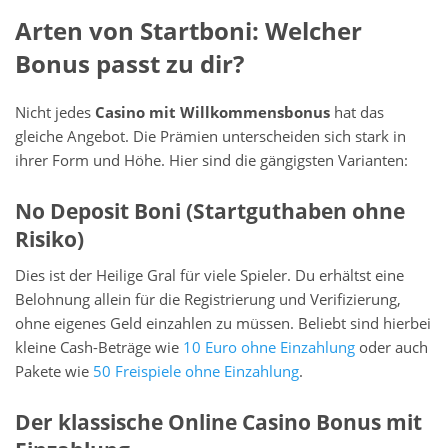
Arten von Startboni: Welcher
Bonus passt zu dir?
Nicht jedes
Casino mit Willkommensbonus
hat das
gleiche Angebot. Die Prämien unterscheiden sich stark in
ihrer Form und Höhe. Hier sind die gängigsten Varianten:
No Deposit Boni (Startguthaben ohne
Risiko)
Dies ist der Heilige Gral für viele Spieler. Du erhältst eine
Belohnung allein für die Registrierung und Verifizierung,
ohne eigenes Geld einzahlen zu müssen. Beliebt sind hierbei
kleine Cash-Beträge wie
10 Euro ohne Einzahlung
oder auch
Pakete wie
50 Freispiele ohne Einzahlung
.
Der klassische Online Casino Bonus mit