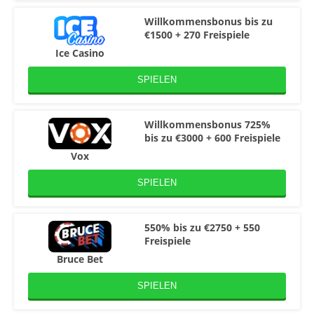
Willkommensbonus bis zu
€1500 + 270 Freispiele
Ice Casino
SPIELEN
Willkommensbonus 725%
bis zu €3000 + 600 Freispiele
Vox
SPIELEN
550% bis zu €2750 + 550
Freispiele
Bruce Bet
SPIELEN