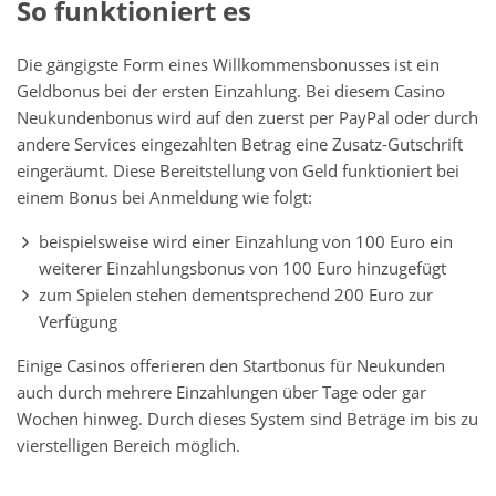
So funktioniert es
Die gängigste Form eines Willkommensbonusses ist ein
Geldbonus bei der ersten Einzahlung. Bei diesem Casino
Neukundenbonus wird auf den zuerst per PayPal oder durch
andere Services eingezahlten Betrag eine Zusatz-Gutschrift
eingeräumt. Diese Bereitstellung von Geld funktioniert bei
einem Bonus bei Anmeldung wie folgt:
beispielsweise wird einer Einzahlung von 100 Euro ein
weiterer Einzahlungsbonus von 100 Euro hinzugefügt
zum Spielen stehen dementsprechend 200 Euro zur
Verfügung
Einige Casinos offerieren den Startbonus für Neukunden
auch durch mehrere Einzahlungen über Tage oder gar
Wochen hinweg. Durch dieses System sind Beträge im bis zu
vierstelligen Bereich möglich.