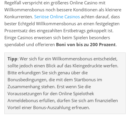
Regelfall verspricht ein größeres Online Casino mit
Willkommensbonus noch bessere Konditionen als kleinere
Konkurrenten.
Seriöse Online Casinos
achten darauf, dass
bester Echtgeld Willkommensbonus an einen festgelegten
Prozentsatz des eingezahlten Erstbetrags gekoppelt ist.
Einige Casinos erweisen sich beim Spielen besonders
spendabel und offerieren
Boni von bis zu 200 Prozent
.
Tipp
: Wer sich für ein Willkommensbonus entscheidet,
sollte jedoch einen Blick auf das Kleingedruckte werfen.
Bitte erkundigen Sie sich genau über die
Bonusbedingungen, die mit dem Startbonus im
Zusammenhang stehen. Erst wenn Sie die
Voraussetzungen für den Online Spielothek
Anmeldebonus erfüllen, dürfen Sie sich am finanziellen
Vorteil einer Bonus-Auszahlung erfreuen.