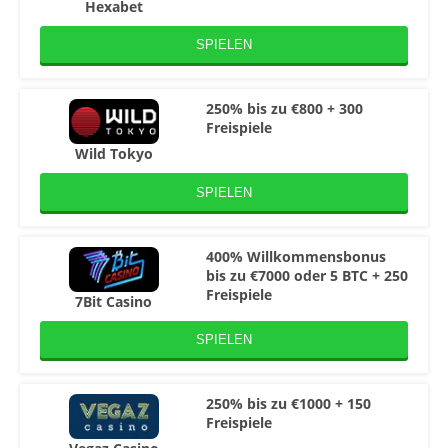
Hexabet
SPIELEN
250% bis zu €800 + 300
Freispiele
Wild Tokyo
SPIELEN
400% Willkommensbonus
bis zu €7000 oder 5 BTC + 250
Freispiele
7Bit Casino
SPIELEN
250% bis zu €1000 + 150
Freispiele