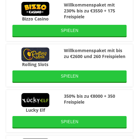
Willkommenspaket mit
230% bis zu €3550 + 175
Freispiele
Bizzo Casino
SPIELEN
Willkommenspaket mit bis
zu €2600 und 260 Freispielen
Rolling Slots
SPIELEN
350% bis zu €8000 + 350
Freispiele
Lucky Elf
SPIELEN