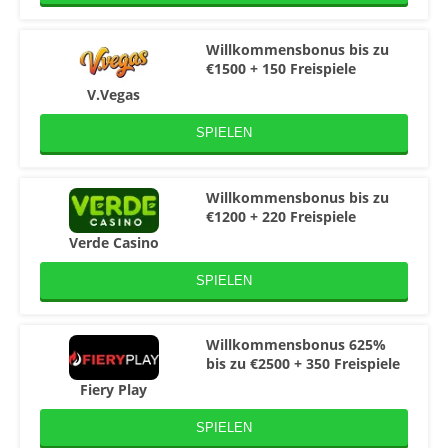
Willkommensbonus bis zu
€1500 + 150 Freispiele
V.Vegas
SPIELEN
Willkommensbonus bis zu
€1200 + 220 Freispiele
Verde Casino
SPIELEN
Willkommensbonus 625%
bis zu €2500 + 350 Freispiele
Fiery Play
SPIELEN