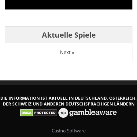
Aktuelle Spiele
Next »
DIE INFORMATION IST AKTUELL IN DEUTSCHLAND, ÖSTERREICH,
DER SCHWEIZ UND ANDEREN DEUTSCHSPRACHIGEN LÄNDERN
Casino Software