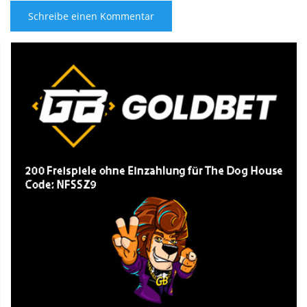
Schreibe einen Kommentar