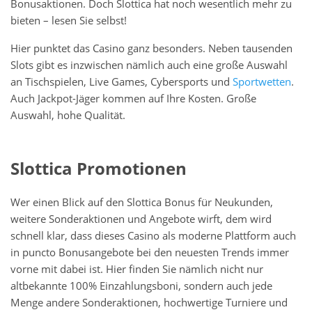
Bonusaktionen. Doch Slottica hat noch wesentlich mehr zu
bieten – lesen Sie selbst!
Hier punktet das Casino ganz besonders. Neben tausenden
Slots gibt es inzwischen nämlich auch eine große Auswahl
an Tischspielen, Live Games, Cybersports und
Sportwetten
.
Auch Jackpot-Jäger kommen auf Ihre Kosten. Große
Auswahl, hohe Qualität.
Slottica Promotionen
Wer einen Blick auf den Slottica Bonus für Neukunden,
weitere Sonderaktionen und Angebote wirft, dem wird
schnell klar, dass dieses Casino als moderne Plattform auch
in puncto Bonusangebote bei den neuesten Trends immer
vorne mit dabei ist. Hier finden Sie nämlich nicht nur
altbekannte 100% Einzahlungsboni, sondern auch jede
Menge andere Sonderaktionen, hochwertige Turniere und